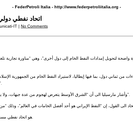
- FederPetroli Italia -
http://www.federpetroliitalia.org
-
اتحاد نفطي دولي:
unicati-IT |
No Comments
رة واضحة لتحويل إمدادات النفط الخام إلى دول أخرى”، وهي “مناورة تجارية تل
ن ثماني دول، بما فيها إيطاليا، لاستيراد النفط الخام من الجمهورية الإسلامية، أضاف ر
ميكيلي مارسيليا، في مذكرة الثلاثاء، أن “التركيز ينصب على 
وأشار مارسيليا الى أن “الشرق الأوسط يتعرض لهجوم من عدة جبهات، ولا يوجد حتى الآن تفسير دقيق للدول التي تشارك في هذه المناورات المحجوبة”.
يذكر أن (FEDERPETROLI) هو اتحاد نفطي مستقل يجمع الشركات العاملة في قطاع الطاقة.