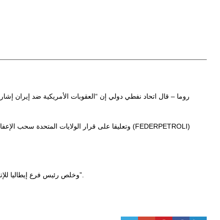
روما – قال اتحاد نفطي دولي إن “العقوبات الأمريكية ضد إيران إشا
وتعليقا على قرار الولايات المتحدة سحب الإعفاءات م
وخلص رئيس فرع إيطاليا للإتحاد الى القول، إن “النفط الإيراني هو أحد أفضل الخامات في العالم”، وذلك “من حيث الجودة التي يقدمها في عمليات تكرير البنزين والديزل بهوامش عالية”.