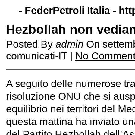
- FederPetroli Italia -
htt
Hezbollah non vedia
Posted By
admin
On
settem
comunicati-IT |
No Comment
A seguito delle numerose trat
risoluzione ONU che si auspi
equilibrio nei territori del Me
questa mattina ha inviato un
del Partito Hezbollah dell’