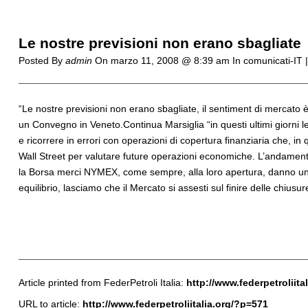
Le nostre previsioni non erano sbagliate
Posted By
admin
On
marzo 11, 2008 @ 8:39 am
In comunicati-IT 
“Le nostre previsioni non erano sbagliate, il sentiment di mercato è 
un Convegno in Veneto.
Continua Marsiglia “in questi ultimi giorni l
e ricorrere in errori con operazioni di copertura finanziaria che
Wall Street per valutare future operazioni economiche. L’andament
la Borsa merci NYMEX, come sempre, alla loro apertura, danno un co
equilibrio, lasciamo che il Mercato si assesti sul finire delle chiusur
Article printed from FederPetroli Italia:
http://www.federpetroliital
URL to article:
http://www.federpetroliitalia.org/?p=571