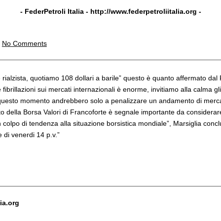
- FederPetroli Italia -
http://www.federpetroliitalia.org
-
|
No Comments
rialzista, quotiamo 108 dollari a barile” questo è quanto affermato dal Pre
e fibrillazioni sui mercati internazionali è enorme, invitiamo alla calma g
, in questo momento andrebbero solo a penalizzare un andamento di merca
o della Borsa Valori di Francoforte è segnale importante da considera
lpo di tendenza alla situazione borsistica mondiale”, Marsiglia conclu
e di venerdi 14 p.v.”
ia.org